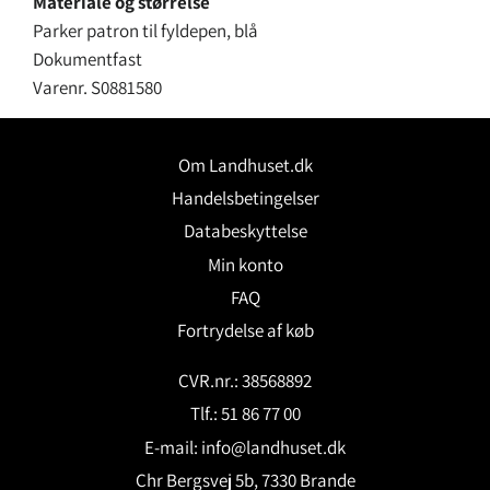
Materiale og størrelse
Parker patron til fyldepen, blå
Dokumentfast
Varenr. S0881580
Om Landhuset.dk
Handelsbetingelser
Databeskyttelse
Min konto
FAQ
Fortrydelse af køb
CVR.nr.: 38568892
Tlf.: 51 86 77 00
E-mail:
info@landhuset.dk
Chr Bergsvej 5b, 7330 Brande