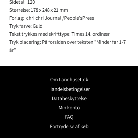
Sidetal: 120
Størrelse: 178 x 248 x 21 mm
Forlag: chri chri Journal /People'sPress
Tryk farve: Guld
Tekst trykkes med skrifttype: Times 14. ordinær
Tryk placering: På forsiden over teksten "Minder far 1-7
år"
Om Landhuset.dk
Handelsbetingelser
Databeskyttelse
Min konto
FAQ
Fortrydelse af køb