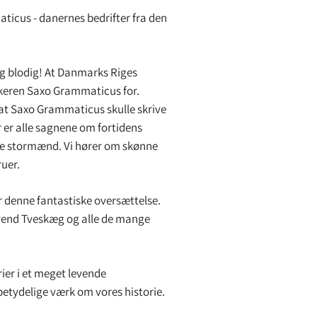
icus - danernes bedrifter fra den
og blodig! At Danmarks Riges
rikeren Saxo Grammaticus for.
at Saxo Grammaticus skulle skrive
 er alle sagnene om fortidens
lde stormænd. Vi hører om skønne
uer.
r denne fantastiske oversættelse.
Svend Tveskæg og alle de mange
ier i et meget levende
 betydelige værk om vores historie.