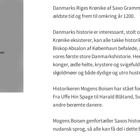
Danmarks Riges Krønike af Saxo Grammat
ældste tid og frem til omkring år 1200.
Danmarks historie er interessant, stolt 
Krønike eksisterer, kan alle takke histo
Biskop Absalon af København befalede, 
vores første store Danmarkshistorie. Her
konger, ædle helte, krystere og svigefu
skjoldmøer og både dydige og utro hustr
Historikeren Mogens Boisen har stået fo
Fra Uffe Hin Spage til Harald Blåtand, 
andre berømte danere.
Mogens Boisen genfortæller Saxos histor
nudansk sprog, så alle kan få del i dette