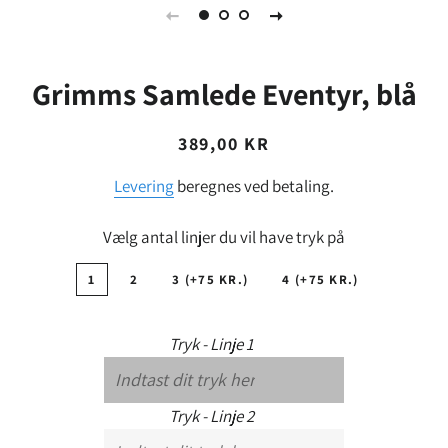
Grimms Samlede Eventyr, blå
Normalpris
Udsalgspris
389,00 KR
Levering
beregnes ved betaling.
Vælg antal linjer du vil have tryk på
1
2
3 (+75 KR.)
4 (+75 KR.)
Tryk - Linje 1
Tryk - Linje 2